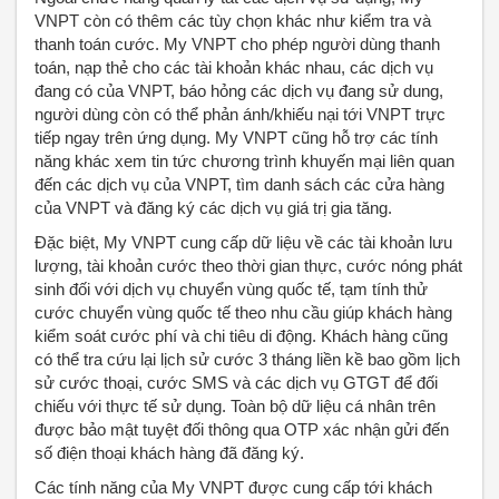
VNPT còn có thêm các tùy chọn khác như kiểm tra và
thanh toán cước. My VNPT cho phép người dùng thanh
toán, nạp thẻ cho các tài khoản khác nhau, các dịch vụ
đang có của VNPT, báo hỏng các dịch vụ đang sử dung,
người dùng còn có thể phản ánh/khiếu nại tới VNPT trực
tiếp ngay trên ứng dụng. My VNPT cũng hỗ trợ các tính
năng khác xem tin tức chương trình khuyến mại liên quan
đến các dịch vụ của VNPT, tìm danh sách các cửa hàng
của VNPT và đăng ký các dịch vụ giá trị gia tăng.
Đặc biệt, My VNPT cung cấp dữ liệu về các tài khoản lưu
lượng, tài khoản cước theo thời gian thực, cước nóng phát
sinh đối với dịch vụ chuyển vùng quốc tế, tạm tính thử
cước chuyển vùng quốc tế theo nhu cầu giúp khách hàng
kiểm soát cước phí và chi tiêu di động. Khách hàng cũng
có thể tra cứu lại lịch sử cước 3 tháng liền kề bao gồm lịch
sử cước thoại, cước SMS và các dịch vụ GTGT để đối
chiếu với thực tế sử dụng. Toàn bộ dữ liệu cá nhân trên
được bảo mật tuyệt đối thông qua OTP xác nhận gửi đến
số điện thoại khách hàng đã đăng ký.
Các tính năng của My VNPT được cung cấp tới khách