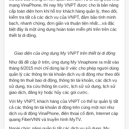
mạng VinaPhone, thì nay My VNPT được cho là bản nâng
cấp toàn diện hơn khi hỗ trợ khách hàng quản lý, theo dõi,
kiểm tra tất cả các dịch vụ của VNPT, đảm bảo tính minh
bạch, nhanh chóng, đơn giản và thuận tiện nhất…và đặc
biệt đây là một ứng dụng hoàn toàn miễn phí trên trên các
thiết bị di động.
Giao diện của ứng dụng My VNPT trên thiết bị di động
Như đã đề cập ở trên, ứng dụng My Vinaphone ra mắt vào
tháng 6/2015 mới chỉ dừng lại ở việc cho phép người dùng
quản lý các thông tin tài khoản dịch vụ di động như theo dõi
thông tin thuê bao di động, thông tin tài khoản, các dịch vụ
sử dụng, tra cứu thông tin cước, lịch sử sử dụng, lịch sử
giao dịch, đăng ký hoặc hủy các gói cước.
Với My VNPT, khách hàng của VNPT có thể tự quản lý tất
cả các thông tin tài khoản di động trên cùng một nơi như
dịch vụ di động VinaPhone, điện thoại cố định, Internet cáp
quang FiberVNN và truyền hình MyTV.
Ngoài chức năng quản lý tất các dịch vụ sử dụng, My