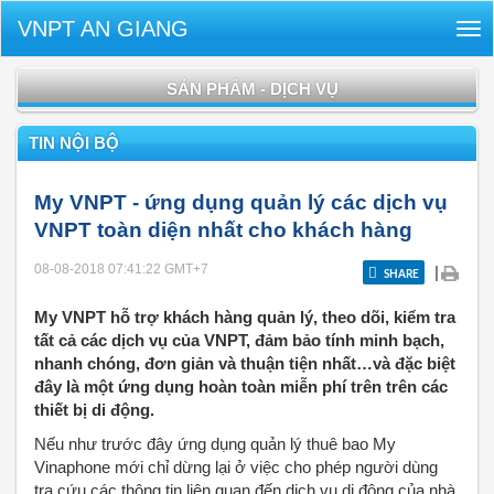
VNPT AN GIANG
Tog
nav
SẢN PHẨM - DỊCH VỤ
TIN NỘI BỘ
My VNPT - ứng dụng quản lý các dịch vụ
VNPT toàn diện nhất cho khách hàng
08-08-2018 07:41:22
GMT+7
|
SHARE
My VNPT hỗ trợ khách hàng quản lý, theo dõi, kiểm tra
tất cả các dịch vụ của VNPT, đảm bảo tính minh bạch,
nhanh chóng, đơn giản và thuận tiện nhất…và đặc biệt
đây là một ứng dụng hoàn toàn miễn phí trên trên các
thiết bị di động.
Nếu như trước đây ứng dụng quản lý thuê bao My
Vinaphone mới chỉ dừng lại ở việc cho phép người dùng
tra cứu các thông tin liên quan đến dịch vụ di động của nhà