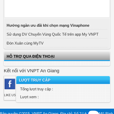
Hưởng ngàn ưu đãi khi chọn mạng Vinaphone
Sử dụng DV Chuyển Vùng Quốc Tế trên app My VNPT
Đón Xuân cùng MyTV
HỖ TRỢ QUA ĐIỆN THOẠI
Kết nối với VNPT An Giang
LƯỢT TRUY CẬP
Tổng lượt truy cập :
LIKE US
Lượt xem :
Bản quyền ©2015. VNPT An Giang. Địa chỉ: Số 2 Lê Lợi, P. Mỹ Bình,