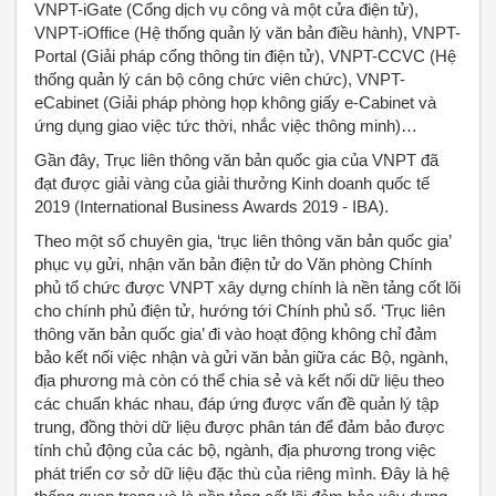
VNPT-iGate (Cổng dịch vụ công và một cửa điện tử),
VNPT-iOffice (Hệ thống quản lý văn bản điều hành), VNPT-
Portal (Giải pháp cổng thông tin điện tử), VNPT-CCVC (Hệ
thống quản lý cán bộ công chức viên chức), VNPT-
eCabinet (Giải pháp phòng họp không giấy e-Cabinet và
ứng dụng giao việc tức thời, nhắc việc thông minh)…
Gần đây, Trục liên thông văn bản quốc gia của VNPT đã
đạt được giải vàng của giải thưởng Kinh doanh quốc tế
2019 (International Business Awards 2019 - IBA).
Theo một số chuyên gia, ‘trục liên thông văn bản quốc gia’
phục vụ gửi, nhận văn bản điện tử do Văn phòng Chính
phủ tổ chức được VNPT xây dựng chính là nền tảng cốt lõi
cho chính phủ điện tử, hướng tới Chính phủ số. ‘Trục liên
thông văn bản quốc gia’ đi vào hoạt động không chỉ đảm
bảo kết nối việc nhận và gửi văn bản giữa các Bộ, ngành,
địa phương mà còn có thể chia sẻ và kết nối dữ liệu theo
các chuẩn khác nhau, đáp ứng được vấn đề quản lý tập
trung, đồng thời dữ liệu được phân tán để đảm bảo được
tính chủ động của các bộ, ngành, địa phương trong việc
phát triển cơ sở dữ liệu đặc thù của riêng mình. Đây là hệ