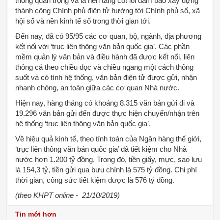
thống quan trọng và là nền tảng cốt lõi đảm bảo xây dựng
thành công Chính phủ điện tử hướng tới Chính phủ số, xã
hội số và nền kinh tế số trong thời gian tới.
Đến nay, đã có 95/95 các cơ quan, bộ, ngành, địa phương
kết nối với ‘trục liên thông văn bản quốc gia’. Các phần
mềm quản lý văn bản và điều hành đã được kết nối, liên
thông cả theo chiều dọc và chiều ngang một cách thông
suốt và có tính hệ thống, văn bản điện tử được gửi, nhận
nhanh chóng, an toàn giữa các cơ quan Nhà nước.
Hiện nay, hàng tháng có khoảng 8.315 văn bản gửi đi và
19.296 văn bản gửi đến được thực hiện chuyển/nhận trên
hệ thống ‘trục liên thông văn bản quốc gia’.
Về hiệu quả kinh tế, theo tính toán của Ngân hàng thế giới,
‘trục liên thông văn bản quốc gia’ đã tiết kiệm cho Nhà
nước hơn 1.200 tỷ đồng. Trong đó, tiền giấy, mực, sao lưu
là 154,3 tỷ, tiền gửi qua bưu chính là 575 tỷ đồng. Chi phí
thời gian, công sức tiết kiệm được là 576 tỷ đồng.
(theo KHPT online - 21/10/2019)
Tin mới hơn