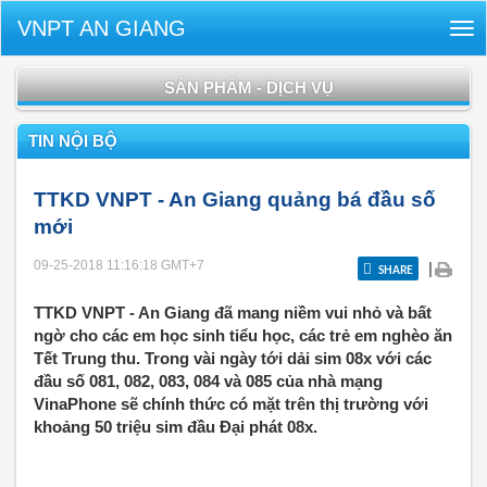
VNPT AN GIANG
Tog
nav
SẢN PHẨM - DỊCH VỤ
TIN NỘI BỘ
TTKD VNPT - An Giang quảng bá đầu số
mới
09-25-2018 11:16:18
GMT+7
|
SHARE
TTKD VNPT - An Giang đã mang niềm vui nhỏ và bất
ngờ cho các em học sinh tiểu học, các trẻ em nghèo ăn
Tết Trung thu. Trong vài ngày tới dải sim 08x với các
đầu số 081, 082, 083, 084 và 085 của nhà mạng
VinaPhone sẽ chính thức có mặt trên thị trường với
khoảng 50 triệu sim đầu Đại phát 08x.