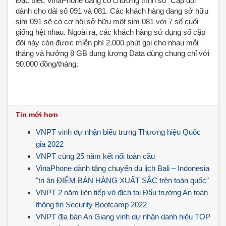
Đặc biệt, VinaPhone đang có chương trình số "Cặp đôi"
dành cho dải số 091 và 081. Các khách hàng đang sở hữu
sim 091 sẽ có cơ hội sở hữu một sim 081 với 7 số cuối
giống hệt nhau. Ngoài ra, các khách hàng sử dụng số cặp
đôi này còn được miễn phí 2.000 phút gọi cho nhau mỗi
tháng và hưởng 8 GB dung lượng Data dùng chung chỉ với
90.000 đồng/tháng.
Tin mới hơn
VNPT vinh dự nhận biểu trưng Thương hiệu Quốc
gia 2022
VNPT cùng 25 năm kết nối toàn cầu
VinaPhone dành tặng chuyến du lịch Bali – Indonesia
"tri ân ĐIỂM BÁN HÀNG XUẤT SẮC trên toàn quốc"
VNPT 2 năm liên tiếp vô địch tại Đấu trường An toàn
thông tin Security Bootcamp 2022
VNPT địa bàn An Giang vinh dự nhận danh hiệu TOP