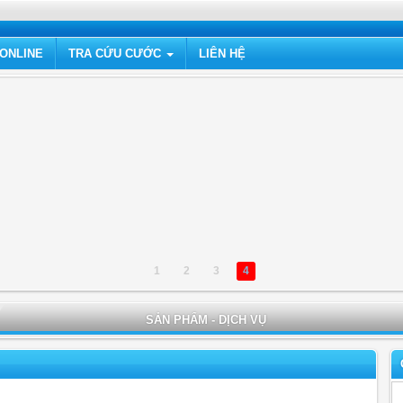
ONLINE
TRA CỨU CƯỚC
LIÊN HỆ
1
2
3
4
SẢN PHẨM - DỊCH VỤ