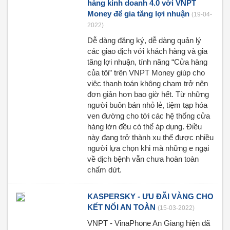
hàng kinh doanh 4.0 với VNPT
Money để gia tăng lợi nhuận
(19-04-
2022)
Dễ dàng đăng ký, dễ dàng quản lý
các giao dịch với khách hàng và gia
tăng lợi nhuận, tính năng “Cửa hàng
của tôi” trên VNPT Money giúp cho
việc thanh toán không chạm trở nên
đơn giản hơn bao giờ hết. Từ những
người buôn bán nhỏ lẻ, tiệm tạp hóa
ven đường cho tới các hệ thống cửa
hàng lớn đều có thể áp dụng. Điều
này đang trở thành xu thế được nhiều
người lựa chọn khi mà những e ngại
về dịch bệnh vẫn chưa hoàn toàn
chấm dứt.
KASPERSKY - ƯU ĐÃI VÀNG CHO
KẾT NỐI AN TOÀN
(15-03-2022)
VNPT - VinaPhone An Giang hiện đã