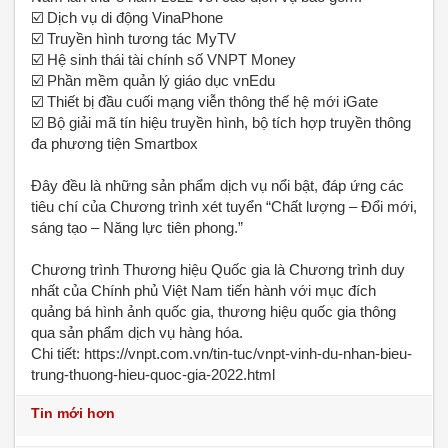
☑️ Dịch vụ di động VinaPhone
☑️ Truyền hình tương tác MyTV
☑️ Hệ sinh thái tài chính số VNPT Money
☑️ Phần mềm quản lý giáo dục vnEdu
☑️ Thiết bị đầu cuối mạng viễn thông thế hệ mới iGate
☑️ Bộ giải mã tín hiệu truyền hình, bộ tích hợp truyền thông
đa phương tiện Smartbox
Đây đều là những sản phẩm dịch vụ nổi bật, đáp ứng các
tiêu chí của Chương trình xét tuyển “Chất lượng – Đổi mới,
sáng tạo – Năng lực tiên phong.”
Chương trình Thương hiệu Quốc gia là Chương trình duy
nhất của Chính phủ Việt Nam tiến hành với mục đích
quảng bá hình ảnh quốc gia, thương hiệu quốc gia thông
qua sản phẩm dịch vụ hàng hóa.
Chi tiết: https://vnpt.com.vn/tin-tuc/vnpt-vinh-du-nhan-bieu-
trung-thuong-hieu-quoc-gia-2022.html
Tin mới hơn