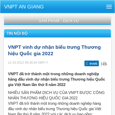
VNPT AN GIANG
Tog
nav
SẢN PHẨM - DỊCH VỤ
TIN NỘI BỘ
VNPT vinh dự nhận biểu trưng Thương
hiệu Quốc gia 2022
11-23-2022 09:36:04
GMT+7
|
SHARE
VNPT đã trở thành một trong những doanh nghiệp
hàng đầu vinh dự nhận biểu trưng Thương hiệu Quốc
gia Việt Nam lần thứ 8 năm 2022
NHIỀU SẢN PHẨM DỊCH VỤ CỦA VNPT ĐƯỢC CÔNG
NHẬN THƯƠNG HIỆU QUỐC GIA 2022
VNPT đã trở thành một trong những doanh nghiệp hàng
đầu vinh dự nhận biểu trưng Thương hiệu Quốc gia Việt
Nam lần thứ 8 năm 2022 với các dịch vụ bao gồm: