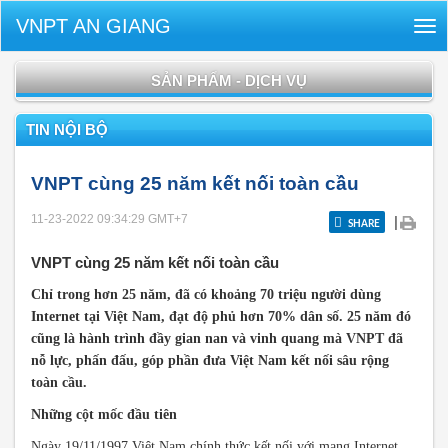
VNPT AN GIANG
Tog
nav
SẢN PHẨM - DỊCH VỤ
TIN NỘI BỘ
VNPT cùng 25 năm kết nối toàn cầu
11-23-2022 09:34:29
GMT+7
|
SHARE
VNPT cùng 25 năm kết nối toàn cầu
Chỉ trong hơn 25 năm, đã có khoảng 70 triệu người dùng
Internet tại Việt Nam, đạt độ phủ hơn 70% dân số. 25 năm đó
cũng là hành trình đầy gian nan và vinh quang mà VNPT đã
nỗ lực, phấn đấu, góp phần đưa Việt Nam kết nối sâu rộng
toàn cầu.
Những cột mốc đầu tiên
Ngày 19/11/1997 Việt Nam chính thức kết nối với mạng Internet