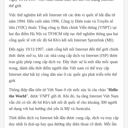
thế giới.
Việc thử nghiệm kết nối Internet tới các đơn vị quốc tế bắt đầu từ
năm 1994. Đến cuối năm 1996, Công ty Điện toán và Truyền số
liệu (VDC) thuộc Tổng công ty Bưu chính Viễn thông (VNPT) tại
hai địa điểm Hà Nội và TP.HCM tiếp tục thử nghiệm thông qua hai
cổng quốc tế với tốc độ 64 Kb/s kết nối Internet Sprintlink (Mỹ).
Đến ngày 19/11/1997, cánh cổng kết nối Internet đến thế giới chính
thức được mở ra, khi các nhà cung cấp dịch vụ Internet (ISP) được
trao giấy phép cung cấp dịch vụ. Đây thực sự là một dấu mốc quan
trọng, đánh dấu thời điểm người dân Việt nam có thể truy cập
Internet như bất kỳ công dân nào ở các quốc gia phát triển trên thế
giới.
Thông điệp đầu tiên từ Việt Nam ở cột mốc này là câu chào “
Hello
the World
”, được VNPT gửi đi. Khi đó, hạ tầng Internet Việt Nam
vẫn chỉ có tốc độ 64 Kb/s kết nối đi quốc tế cho khoảng 300 người
sử dụng với hai hướng chủ yếu là Mỹ và Australia.
Thời điểm dịch vụ Internet bắt đầu được cung cấp, dịch vụ truy cập
duy nhất là dial-up hay qua đường dây điện thoại cố định. Mỗi lần