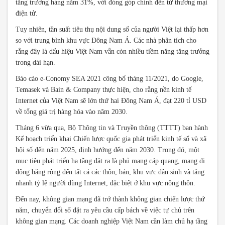
tăng trưởng hàng năm 31%, với đóng góp chính đến từ thương mại
điện tử.
Tuy nhiên, tần suất tiêu thụ nội dung số của người Việt lại thấp hơn
so với trung bình khu vực Đông Nam Á. Các nhà phân tích cho
rằng đây là dấu hiệu Việt Nam vẫn còn nhiều tiềm năng tăng trưởng
trong dài hạn.
Báo cáo e-Conomy SEA 2021 công bố tháng 11/2021, do Google,
Temasek và Bain & Company thực hiện, cho rằng nền kinh tế
Internet của Việt Nam sẽ lớn thứ hai Đông Nam Á, đạt 220 tỉ USD
về tổng giá trị hàng hóa vào năm 2030.
Tháng 6 vừa qua, Bộ Thông tin và Truyền thông (TTTT) ban hành
Kế hoạch triển khai Chiến lược quốc gia phát triển kinh tế số và xã
hội số đến năm 2025, định hướng đến năm 2030. Trong đó, một
mục tiêu phát triển hạ tầng đặt ra là phủ mạng cáp quang, mạng di
động băng rộng đến tất cả các thôn, bản, khu vực dân sinh và tăng
nhanh tỷ lệ người dùng Internet, đặc biệt ở khu vực nông thôn.
Đến nay, không gian mạng đã trở thành không gian chiến lược thứ
năm, chuyển đổi số đặt ra yêu cầu cấp bách về việc tự chủ trên
không gian mạng. Các doanh nghiệp Việt Nam cần làm chủ hạ tầng