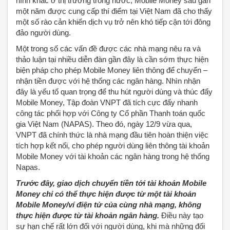
hình khác ở thị trường trong nước, Mobile Money sau gần
một năm được cung cấp thí điểm tại Việt Nam đã cho thấy
một số rào cản khiến dịch vụ trở nên khó tiếp cận tới đông
đảo người dùng.
Một trong số các vấn đề được các nhà mạng nêu ra và
thảo luận tại nhiều diễn đàn gần đây là cần sớm thực hiện
biện pháp cho phép Mobile Money liên thông để chuyển –
nhận tiền được với hệ thống các ngân hàng. Nhìn nhận
đây là yếu tố quan trọng để thu hút người dùng và thúc đẩy
Mobile Money, Tập đoàn VNPT đã tích cực đẩy nhanh
công tác phối hợp với Công ty Cổ phần Thanh toán quốc
gia Việt Nam (NAPAS). Theo đó, ngày 12/9 vừa qua,
VNPT đã chính thức là nhà mạng đầu tiên hoàn thiện việc
tích hợp kết nối, cho phép người dùng liên thông tài khoản
Mobile Money với tài khoản các ngân hàng trong hệ thống
Napas.
Trước đây, giao dịch chuyển tiền tới tài khoản Mobile
Money chỉ có thể thực hiện được từ một tài khoản
Mobile Money/ví điện tử của cùng nhà mạng, không
thực hiện được từ tài khoản ngân hàng.
Điều này tạo
sự hạn chế rất lớn đối với người dùng, khi mà những đối