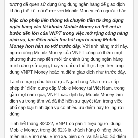
tượng đã quen sử dụng ứng dụng ngân hàng để giao dịch
không thể kết nối được với Mobile Money của người khác.
Việc cho phép liên thông và chuyển tiền từ ứng dụng
ngân hàng vào tài khoản Mobile Money có thể coi là
bước tiến lớn của VNPT trong việc mở rộng công năng
dịch vụ, tạo điểm nhấn thu hút người dùng Mobile
Money hơn hẳn so với trước đây
. Với tính năng mới này,
người dùng Mobile Money của VNPT cũng có thêm một
phương thức nạp tiền mới từ chính ứng dụng ngân hàng
mình đang sử dụng, thay vì chỉ có thể thực hiện trên ứng
dụng VNPT Money hoặc ra điểm giao dịch như trước đây.
Là nhà mạng đầu tiên được Ngân hàng Nhà nước cấp
phép thí điểm cung cấp Mobile Money tại Việt Nam, trong
gần một năm qua, VNPT xác định lấy Mobile Money làm
dịch vụ trọng tâm và đã thể hiện sự quyết tâm trong việc
phổ cập loại hình dịch vụ có nhiều ưu điểm này tới người
dùng.
Tính hết tháng 8/2022, VNPT có gần 1 triệu người dùng
Mobile Money, trong đó 62% là khách hàng ở nông thôn,
miền núi, vùng sâu, vùng xa, biên giới và hải đảo; Số điểm