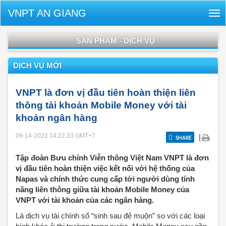
VNPT AN GIANG
Tog
nav
SẢN PHẨM - DỊCH VỤ
DỊCH VỤ MỚI
VNPT là đơn vị đầu tiên hoàn thiện liên
thông tài khoản Mobile Money với tài
khoản ngân hàng
09-14-2022 14:22:33
GMT+7
|
SHARE
Tập đoàn Bưu chính Viễn thông Việt Nam VNPT là đơn
vị đầu tiên hoàn thiện việc kết nối với hệ thống của
Napas và chính thức cung cấp tới người dùng tính
năng liên thông giữa tài khoản Mobile Money của
VNPT với tài khoản của các ngân hàng.
Là dịch vụ tài chính số “sinh sau đẻ muộn” so với các loại