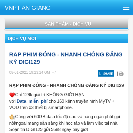
VNPT AN GIANG
Tog
nav
SẢN PHẨM - DỊCH VỤ
DỊCH VỤ MỚI
RẠP PHIM ĐÓNG - NHANH CHÓNG ĐĂNG
KÝ DIGI129
08-01-2021 19:23:24
GMT+7
|
SHARE
RẠP PHIM ĐÓNG - NHANH CHÓNG ĐĂNG KÝ DIGI129
Chỉ 129k giải trí KHÔNG GIỚI HẠN
với
Data_mi
ễ
n_phí
cho 169 kênh truyền hình MyTV +
VOD trên 03 thiết bị smartphone.
Cùng với 60GB data tốc độ cao và hàng ngàn phút gọi
nội/ngoại mạng sẵn sàng khi học tập và làm việc tại nhà.
Soạn tin DIGI129 gửi 9588 ngay bây giờ!