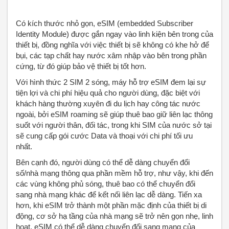
Có kích thước nhỏ gọn, eSIM (embedded Subscriber
Identity Module) được gắn ngay vào linh kiện bên trong của
thiết bị, đồng nghĩa với việc thiết bị sẽ không có khe hở để
bụi, các tạp chất hay nước xâm nhập vào bên trong phần
cứng, từ đó giúp bảo vệ thiết bị tốt hơn.
Với hình thức 2 SIM 2 sóng, máy hỗ trợ eSIM đem lại sự
tiện lợi và chi phí hiệu quả cho người dùng, đặc biệt với
khách hàng thường xuyên đi du lịch hay công tác nước
ngoài, bởi eSIM roaming sẽ giúp thuê bao giữ liên lạc thông
suốt với người thân, đối tác, trong khi SIM của nước sở tại
sẽ cung cấp gói cước Data và thoại với chi phí tối ưu
nhất.
Bên cạnh đó, người dùng có thể dễ dàng chuyển đổi
số/nhà mạng thông qua phần mềm hỗ trợ, như vậy, khi đến
các vùng không phủ sóng, thuê bao có thể chuyển đổi
sang nhà mạng khác để kết nối liên lạc dễ dàng. Tiến xa
hơn, khi eSIM trở thành một phần mặc định của thiết bị di
động, cơ sở hạ tầng của nhà mạng sẽ trở nên gọn nhẹ, linh
hoạt, eSIM có thể dễ dàng chuyển đổi sang mạng của