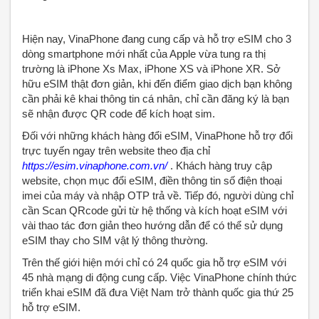
Hiện nay, VinaPhone đang cung cấp và hỗ trợ eSIM cho 3
dòng smartphone mới nhất của Apple vừa tung ra thị
trường là iPhone Xs Max, iPhone XS và iPhone XR. Sở
hữu eSIM thật đơn giản, khi đến điểm giao dịch bạn không
cần phải kê khai thông tin cá nhân, chỉ cần đăng ký là bạn
sẽ nhận được QR code để kích hoạt sim.
Đối với những khách hàng đổi eSIM, VinaPhone hỗ trợ đổi
trực tuyến ngay trên website theo địa chỉ
https://esim.vinaphone.com.vn/
. Khách hàng truy cập
website, chọn mục đổi eSIM, điền thông tin số điện thoại
imei của máy và nhập OTP trả về. Tiếp đó, người dùng chỉ
cần Scan QRcode gửi từ hệ thống và kích hoạt eSIM với
vài thao tác đơn giản theo hướng dẫn để có thể sử dụng
eSIM thay cho SIM vật lý thông thường.
Trên thế giới hiện mới chỉ có 24 quốc gia hỗ trợ eSIM với
45 nhà mạng di động cung cấp. Việc VinaPhone chính thức
triển khai eSIM đã đưa Việt Nam trở thành quốc gia thứ 25
hỗ trợ eSIM.