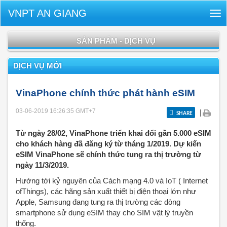
VNPT AN GIANG
Tog
nav
SẢN PHẨM - DỊCH VỤ
DỊCH VỤ MỚI
VinaPhone chính thức phát hành eSIM
03-06-2019 16:26:35
GMT+7
|
SHARE
Từ ngày 28/02, VinaPhone triển khai đổi gần 5.000 eSIM
cho khách hàng đã đăng ký từ tháng 1/2019. Dự kiến
eSIM VinaPhone sẽ chính thức tung ra thị trường từ
ngày 11/3/2019.
Hướng tới kỷ nguyên của Cách mạng 4.0 và IoT ( Internet
ofThings), các hãng sản xuất thiết bị điện thoại lớn như
Apple, Samsung đang tung ra thị trường các dòng
smartphone sử dụng eSIM thay cho SIM vật lý truyền
thống.