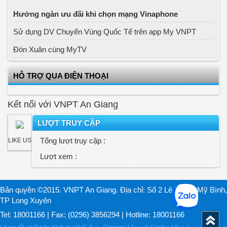
Hưởng ngàn ưu đãi khi chọn mạng Vinaphone
Sử dụng DV Chuyển Vùng Quốc Tế trên app My VNPT
Đón Xuân cùng MyTV
HỖ TRỢ QUA ĐIỆN THOẠI
Kết nối với VNPT An Giang
LƯỢT TRUY CẬP
Tổng lượt truy cập :
LIKE US
Lượt xem :
Bản quyền ©2015. VNPT An Giang. Địa chỉ: Số 2 Lê Lợi, P. Mỹ Bình,
TP Long Xuyên
Tel: 18001166 | Fax: (0296) 3856294 | Hotline: 18001166