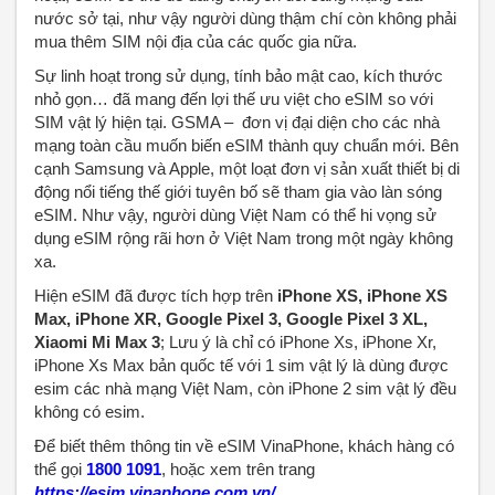
nước sở tại, như vậy người dùng thậm chí còn không phải
mua thêm SIM nội địa của các quốc gia nữa.
Sự linh hoạt trong sử dụng, tính bảo mật cao, kích thước
nhỏ gọn… đã mang đến lợi thế ưu việt cho eSIM so với
SIM vật lý hiện tại. GSMA – đơn vị đại diện cho các nhà
mạng toàn cầu muốn biến eSIM thành quy chuẩn mới. Bên
cạnh Samsung và Apple, một loạt đơn vị sản xuất thiết bị di
động nổi tiếng thế giới tuyên bố sẽ tham gia vào làn sóng
eSIM. Như vậy, người dùng Việt Nam có thể hi vọng sử
dụng eSIM rộng rãi hơn ở Việt Nam trong một ngày không
xa.
Hiện eSIM đã được tích hợp trên
iPhone XS, iPhone XS
Max, iPhone XR, Google Pixel 3, Google Pixel 3 XL,
Xiaomi Mi Max 3
; Lưu ý là chỉ có iPhone Xs, iPhone Xr,
iPhone Xs Max bản quốc tế với 1 sim vật lý là dùng được
esim các nhà mạng Việt Nam, còn iPhone 2 sim vật lý đều
không có esim.
Để biết thêm thông tin về eSIM VinaPhone, khách hàng có
thể gọi
1800 1091
, hoặc xem trên trang
https://esim.vinaphone.com.vn/