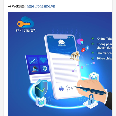
➡️
Website:
https://onesme.vn