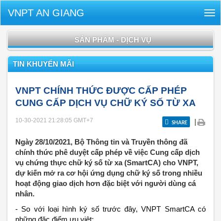
VNPT AN GIANG
Tog
nav
SẢN PHẨM - DỊCH VỤ
TIN KHUYẾN MÃI
VNPT CHÍNH THỨC ĐƯỢC CẤP PHÉP
CUNG CẤP DỊCH VỤ CHỮ KÝ SỐ TỪ XA
10-30-2021 21:28:05
GMT+7
|
SHARE
Ngày 28/10/2021, Bộ Thông tin và Truyền thông đã
chính thức phê duyệt cấp phép về việc Cung cấp dịch
vụ chứng thực chữ ký số từ xa (SmartCA) cho VNPT,
dự kiến mở ra cơ hội ứng dụng chữ ký số trong nhiều
hoạt động giao dịch hơn đặc biệt với người dùng cá
nhân.
-
So với loại hình ký số trước đây, VNPT SmartCA có
những đặc điểm ưu việt: