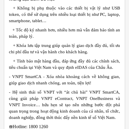
+
Không bị phụ thuộc vào các thiết bị vật lý như USB
token, có thể sử dụng trên nhiều loại thiết bị như PC, laptop,
smartphone, tablet…
+ Tốc độ ký nhanh hơn, nhiều hơn mà vẫn đảm bảo tính an
toàn, pháp lý.
+ Khóa lưu tập trung giúp quản lý giao dịch đầy đủ, tối ưu
chi phí đầu tư và vận hành cho khách hàng.
+ Tính bảo mật hàng đầu, đáp ứng đầy đủ các chính sách,
tiêu chuẩn tại Việt Nam và quy định eIDAS của Châu Âu.
- VNPT SmartCA - Xóa nhòa khoảng cách về không gian,
giúp giao dịch nhanh chóng, an toàn, tiện lợi!
- Hệ sinh thái số VNPT với “át chủ bài” VNPT SmartCA,
cùng giải pháp VNPT eContract, VNPT OneBusiness và
VNPT Invoice… hứa hẹn sẽ tạo nên những bước đột phá
quan trọng trong hoạt động kinh doanh của cá nhân, tổ chức,
doanh nghiệp, đồng thời thúc đẩy nền kinh tế số Việt Nam.
☎️
Hotline: 1800 1260