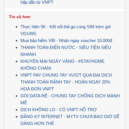
hấp dẫn từ VNPT
Tin cũ hơn
Thực hiện 5K - Kết nối thả ga cùng SIM kèm gói
VD149S
Mua bảo hiểm VBI - Nhận ngay voucher 10.000đ
THANH TOÁN ĐIỆN NƯỚC - SIÊU TIỆN SIÊU
NHANH
KHUYẾN MẠI NGÀY VÀNG - #STAYHOME
KHÔNG CHÁN!
VNPT PAY CHUNG TAY VƯỢT QUA ĐẠI DỊCH
THANH TOÁN RẢNH TAY - HOÀN NGAY 20%
HOÁ ĐƠN VNPT
GÓI DATA RẺ - CHUNG TAY CHỐNG DỊCH MẠNH
MẼ
DỊCH KHÔNG LO - CÓ VNPT HỖ TRỢ
ĐĂNG KÝ INTERNET - MYTV CHƯA BAO GIỜ DỄ
DÀNG HƠN THẾ