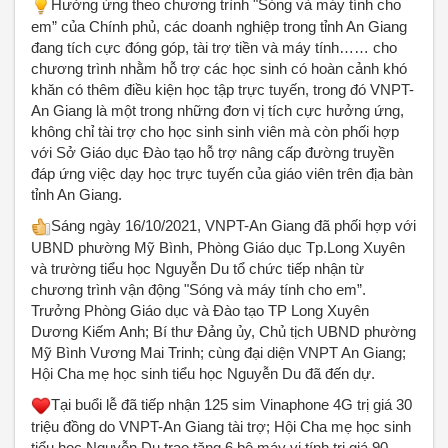
Hưởng ứng theo chương trình "Sóng và máy tính cho
em” của Chính phủ, các doanh nghiệp trong tỉnh An Giang
đang tích cực đóng góp, tài trợ tiền và máy tính…… cho
chương trình nhằm hỗ trợ các học sinh có hoàn cảnh khó
khăn có thêm điều kiện học tập trực tuyến, trong đó VNPT-
An Giang là một trong những đơn vị tích cực hưởng ứng,
không chỉ tài trợ cho học sinh sinh viên mà còn phối hợp
với Sở Giáo dục Đào tạo hỗ trợ nâng cấp đường truyền
đáp ứng việc dạy học trực tuyến của giáo viên trên địa bàn
tỉnh An Giang.
Sáng ngày 16/10/2021, VNPT-An Giang đã phối hợp với
UBND phường Mỹ Bình, Phòng Giáo dục Tp.Long Xuyên
và trường tiểu học Nguyễn Du tổ chức tiếp nhận từ
chương trình vận động "Sóng và máy tính cho em”.
Trưởng Phòng Giáo dục và Đào tạo TP Long Xuyên
Dương Kiếm Anh; Bí thư Đảng ủy, Chủ tịch UBND phường
Mỹ Bình Vương Mai Trinh; cùng đại diện VNPT An Giang;
Hội Cha mẹ học sinh tiểu học Nguyễn Du đã đến dự.
Tại buổi lễ đã tiếp nhận 125 sim Vinaphone 4G trị giá 30
triệu đồng do VNPT-An Giang tài trợ; Hội Cha mẹ học sinh
tiểu học Nguyễn Du trao tặng 6 bộ máy vi tính trị giá 90