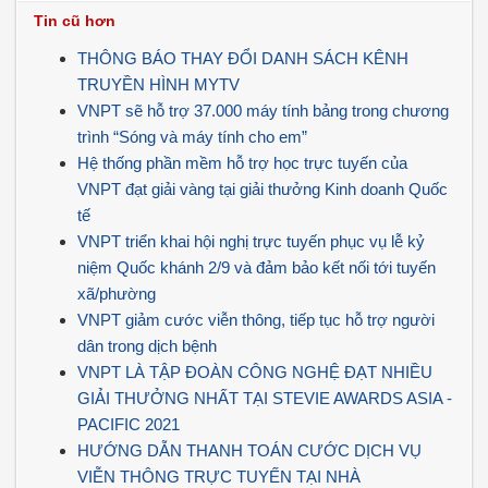
Tin cũ hơn
THÔNG BÁO THAY ĐỔI DANH SÁCH KÊNH
TRUYỀN HÌNH MYTV
VNPT sẽ hỗ trợ 37.000 máy tính bảng trong chương
trình “Sóng và máy tính cho em”
Hệ thống phần mềm hỗ trợ học trực tuyến của
VNPT đạt giải vàng tại giải thưởng Kinh doanh Quốc
tế
VNPT triển khai hội nghị trực tuyến phục vụ lễ kỷ
niệm Quốc khánh 2/9 và đảm bảo kết nối tới tuyến
xã/phường
VNPT giảm cước viễn thông, tiếp tục hỗ trợ người
dân trong dịch bệnh
VNPT LÀ TẬP ĐOÀN CÔNG NGHỆ ĐẠT NHIỀU
GIẢI THƯỞNG NHẤT TẠI STEVIE AWARDS ASIA -
PACIFIC 2021
HƯỚNG DẪN THANH TOÁN CƯỚC DỊCH VỤ
VIỄN THÔNG TRỰC TUYẾN TẠI NHÀ