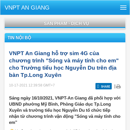
VNPT AN GIANG
Tog
nav
SẢN PHẨM - DỊCH VỤ
TIN NỘI BỘ
VNPT An Giang hỗ trợ sim 4G của
chương trình "Sóng và máy tính cho em"
cho Trường tiểu học Nguyễn Du trên địa
bàn Tp.Long Xuyên
10-17-2021 12:39:58
GMT+7
|
SHARE
Sáng ngày 16/10/2021, VNPT-An Giang đã phối hợp với
UBND phường Mỹ Bình, Phòng Giáo dục Tp.Long
Xuyên và trường tiểu học Nguyễn Du tổ chức tiếp
nhận từ chương trình vận động "Sóng và máy tính cho
em”