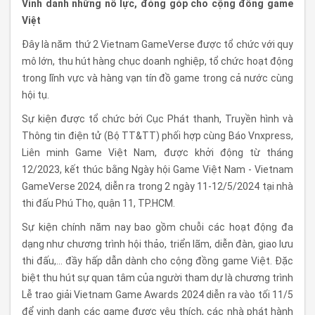
Vinh danh những nỗ lực, đóng góp cho cộng đồng game
Việt
Đây là năm thứ 2 Vietnam GameVerse được tổ chức với quy
mô lớn, thu hút hàng chục doanh nghiệp, tổ chức hoạt động
trong lĩnh vực và hàng vạn tín đồ game trong cả nước cùng
hội tụ.
Sự kiện được tổ chức bởi Cục Phát thanh, Truyền hình và
Thông tin điện tử (Bộ TT&TT) phối hợp cùng Báo Vnxpress,
Liên minh Game Việt Nam, được khởi động từ tháng
12/2023, kết thúc bằng Ngày hội Game Việt Nam - Vietnam
GameVerse 2024, diễn ra trong 2 ngày 11-12/5/2024 tại nhà
thi đấu Phú Thọ, quận 11, TP.HCM.
Sự kiện chính năm nay bao gồm chuỗi các hoạt động đa
dạng như chương trình hội thảo, triển lãm, diễn đàn, giao lưu
thi đấu,… đầy hấp dẫn dành cho cộng đồng game Việt. Đặc
biệt thu hút sự quan tâm của người tham dự là chương trình
Lễ trao giải Vietnam Game Awards 2024 diễn ra vào tối 11/5
để vinh danh các game được yêu thích, các nhà phát hành