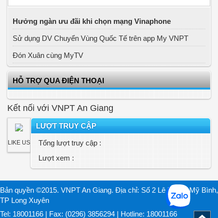
Hưởng ngàn ưu đãi khi chọn mạng Vinaphone
Sử dụng DV Chuyển Vùng Quốc Tế trên app My VNPT
Đón Xuân cùng MyTV
HỖ TRỢ QUA ĐIỆN THOẠI
Kết nối với VNPT An Giang
LƯỢT TRUY CẬP
Tổng lượt truy cập :
LIKE US
Lượt xem :
Bản quyền ©2015. VNPT An Giang. Địa chỉ: Số 2 Lê Lợi, P. Mỹ Bình,
TP Long Xuyên
Tel: 18001166 | Fax: (0296) 3856294 | Hotline: 18001166