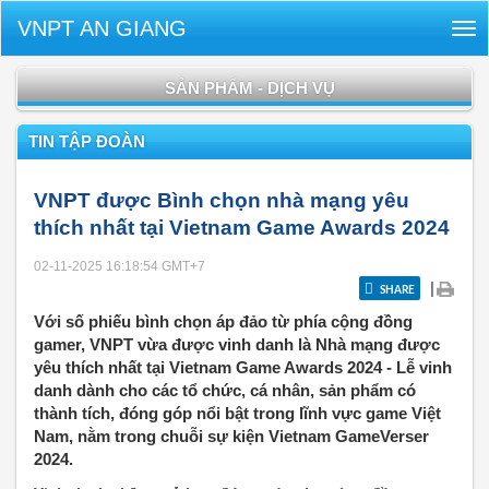
VNPT AN GIANG
Tog
nav
SẢN PHẨM - DỊCH VỤ
TIN TẬP ĐOÀN
VNPT được Bình chọn nhà mạng yêu
thích nhất tại Vietnam Game Awards 2024
02-11-2025 16:18:54
GMT+7
|
SHARE
Với số phiếu bình chọn áp đảo từ phía cộng đồng
gamer, VNPT vừa được vinh danh là Nhà mạng được
yêu thích nhất tại Vietnam Game Awards 2024 - Lễ vinh
danh dành cho các tổ chức, cá nhân, sản phẩm có
thành tích, đóng góp nổi bật trong lĩnh vực game Việt
Nam, nằm trong chuỗi sự kiện Vietnam GameVerser
2024.