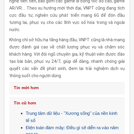
nghệ tiên tiến, bao gồm các game di động tốc độ cao, game
AR/VR…. Theo xu hướng mới thời đại, VNPT cũng đang tích
cực đầu tư, nghiên cứu phát triển mạng 6G để đón đầu
tương lai, phục vụ cho các lĩnh vực số hóa trong và ngoài
nước.
Không chỉ sở hữu hạ tầng hàng đầu, VNPT cũng là nhà mạng
được đánh giá cao về chất lượng phục vụ và chăm sóc
khách hàng. Với đội ngũ chuyên gia, kỹ thuật viên được đào
tạo bài bản, phục vụ 24/7, giúp dễ dàng, nhanh chóng giải
quyết các vấn đề phát sinh, đem lại trải nghiệm dịch vụ
thông suốt cho người dùng.
Tin mới hơn
Tin cũ hơn
Trung tâm dữ liệu - "Xương sống" của nền kinh
tế số
Điện toán đám mây: Điều gì sẽ diễn ra vào năm