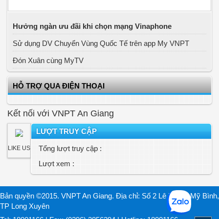
Hưởng ngàn ưu đãi khi chọn mạng Vinaphone
Sử dụng DV Chuyển Vùng Quốc Tế trên app My VNPT
Đón Xuân cùng MyTV
HỖ TRỢ QUA ĐIỆN THOẠI
Kết nối với VNPT An Giang
LƯỢT TRUY CẬP
Tổng lượt truy cập :
LIKE US
Lượt xem :
Bản quyền ©2015. VNPT An Giang. Địa chỉ: Số 2 Lê Lợi, P. Mỹ Bình,
TP Long Xuyên