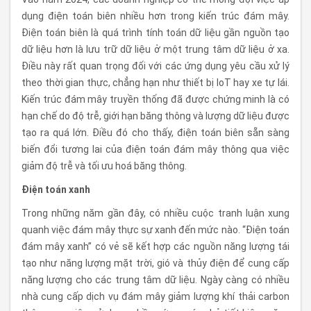
dụng điện toán biên nhiều hơn trong kiến trúc đám mây.
Điện toán biên là quá trình tính toán dữ liệu gần nguồn tạo
dữ liệu hơn là lưu trữ dữ liệu ở một trung tâm dữ liệu ở xa.
Điều này rất quan trọng đối với các ứng dụng yêu cầu xử lý
theo thời gian thực, chẳng hạn như thiết bị IoT hay xe tự lái.
Kiến trúc đám mây truyền thống đã được chứng minh là có
hạn chế do độ trễ, giới hạn băng thông và lượng dữ liệu được
tạo ra quá lớn. Điều đó cho thấy, điện toán biên sẵn sàng
biến đổi tương lai của điện toán đám mây thông qua việc
giảm độ trễ và tối ưu hoá băng thông.
Điện toán xanh
Trong những năm gần đây, có nhiều cuộc tranh luận xung
quanh việc đám mây thực sự xanh đến mức nào. “Điện toán
đám mây xanh” có vẻ sẽ kết hợp các nguồn năng lượng tái
tạo như năng lượng mặt trời, gió và thủy điện để cung cấp
năng lượng cho các trung tâm dữ liệu. Ngày càng có nhiều
nhà cung cấp dịch vụ đám mây giảm lượng khí thải carbon