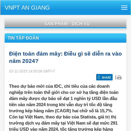
VNPT AN GIANG
Tog
nav
SẢN PHẨM - DỊCH VỤ
TIN TẬP ĐOÀN
Điện toán đám mây: Điều gì sẽ diễn ra vào
năm 2024?
02-11-2025 14:05:08
GMT+7
|
SHARE
Theo dự báo mới của IDC, chi tiêu của các doanh
nghiệp trên toàn thế giới cho cơ sở hạ tầng điện toán
đám mây được dự báo sẽ đạt 1 nghìn tỷ USD lần đầu
tiên vào năm 2024 trong khi vẫn duy trì tốc độ tăng
trưởng kép hàng năm (CAGR) hai chữ số là 15,7%.
Còn tại Việt Nam, theo dự báo của Statista, giá trị thị
trường dịch vụ đám mây tại Việt Nam sẽ đạt mức 291
triệu USD vào năm 2024, tốc tăng trưởng kép hàng