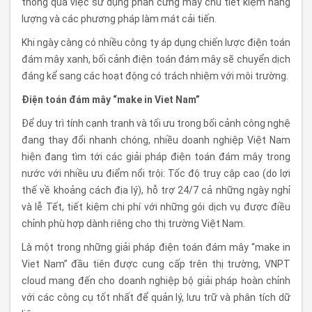
thông qua việc sử dụng phần cứng máy chủ tiết kiệm năng
lượng và các phương pháp làm mát cải tiến.
Khi ngày càng có nhiều công ty áp dụng chiến lược điện toán
đám mây xanh, bối cảnh điện toán đám mây sẽ chuyển dịch
đáng kể sang các hoạt động có trách nhiệm với môi trường.
Điện toán đám mây “make in Viet Nam”
Để duy trì tính cạnh tranh và tối ưu trong bối cảnh công nghệ
đang thay đổi nhanh chóng, nhiều doanh nghiệp Việt Nam
hiện đang tìm tới các giải pháp điện toán đám mây trong
nước với nhiều ưu điểm nổi trội: Tốc độ truy cập cao (do lợi
thế về khoảng cách địa lý), hỗ trợ 24/7 cả những ngày nghỉ
và lễ Tết, tiết kiệm chi phí với những gói dịch vụ được điều
chỉnh phù hợp dành riêng cho thị trường Việt Nam.
Là một trong những giải pháp điện toán đám mây “make in
Viet Nam” đầu tiên được cung cấp trên thị trường, VNPT
cloud mang đến cho doanh nghiệp bộ giải pháp hoàn chỉnh
với các công cụ tốt nhất để quản lý, lưu trữ và phân tích dữ