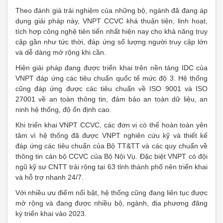
Theo đánh giá trải nghiệm của những bộ, ngành đã đang áp
dụng giải pháp này, VNPT CCVC khá thuận tiện, linh hoạt,
tích hợp công nghệ tiên tiến nhất hiện nay cho khả năng truy
cập gần như tức thời, đáp ứng số lượng người truy cập lớn
và dễ dàng mở rộng khi cần.
Hiện giải pháp đang được triển khai trên nền tảng IDC của
VNPT đáp ứng các tiêu chuẩn quốc tế mức độ 3. Hệ thống
cũng đáp ứng được các tiêu chuẩn về ISO 9001 và ISO
27001 về an toàn thông tin, đảm bảo an toàn dữ liệu, an
ninh hệ thống, độ ổn định cao.
Khi triển khai VNPT CCVC, các đơn vị có thể hoàn toàn yên
tâm vì hệ thống đã được VNPT nghiên cứu kỹ và thiết kế
đáp ứng các tiêu chuẩn của Bộ TT&TT và các quy chuẩn về
thông tin cán bộ CCVC của Bộ Nội Vụ. Đặc biệt VNPT có đội
ngũ kỹ sư CNTT trải rộng tại 63 tỉnh thành phố nên triển khai
và hỗ trợ nhanh 24/7.
Với nhiều ưu điểm nổi bật, hệ thống cũng đang liên tục được
mở rộng và đang được nhiều bộ, ngành, địa phương đăng
ký triển khai vào 2023.