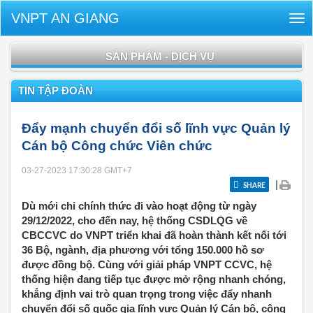
VNPT AN GIANG
Tog
nav
SẢN PHẨM - DỊCH VỤ
TIN TẬP ĐOÀN
Đẩy mạnh chuyển đổi số lĩnh vực Quản lý
Cán bộ Công chức Viên chức
03-27-2023 17:30:28
GMT+7
|
SHARE
Dù mới chỉ chính thức đi vào hoạt động từ ngày
29/12/2022, cho đến nay, hệ thống CSDLQG về
CBCCVC do VNPT triển khai đã hoàn thành kết nối tới
36 Bộ, ngành, địa phương với tổng 150.000 hồ sơ
được đồng bộ. Cùng với giải pháp VNPT CCVC, hệ
thống hiện đang tiếp tục được mở rộng nhanh chóng,
khẳng định vai trò quan trọng trong việc đẩy nhanh
chuyển đổi số quốc gia lĩnh vực Quản lý Cán bộ, công