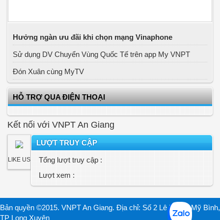
Hưởng ngàn ưu đãi khi chọn mạng Vinaphone
Sử dụng DV Chuyển Vùng Quốc Tế trên app My VNPT
Đón Xuân cùng MyTV
HỖ TRỢ QUA ĐIỆN THOẠI
Kết nối với VNPT An Giang
LƯỢT TRUY CẬP
Tổng lượt truy cập :
LIKE US
Lượt xem :
Bản quyền ©2015. VNPT An Giang. Địa chỉ: Số 2 Lê Lợi, P. Mỹ Bình,
TP Long Xuyên