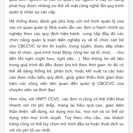
phát huy được những ưu thế về mặt công nghệ lẫn quy trình
quản lý nhân sự các cấp.
Hệ thống được đánh giá phù hợp với mô hình quản lý của
các cơ quan quản lý Nhà nước lẫn các đơn vị hành chính sự
nghiệp theo các quy định hiện hành, cung cấp đầy đủ các
chức năng quản lý toàn diện nghiệp vụ về tổ chức cán bộ
cho CBCCVC từ khi thi tuyển, trúng tuyển, được tiếp nhận
vào tổ chức, quá trình hoạt động công tác tại tổ chức,… cho
đến khi nghỉ (nghỉ hưu, nghỉ việc…). Mọi thông tin dữ liệu
trong quá trình đó đều được lưu trữ theo thời gian, từ đó có
thể dễ dàng thống kê, phân tích, hoặc kết xuất ra các báo
cáo theo mẫu biểu quy định, giúp giảm thiểu thời gian thực
hiện các công việc liên quan đến quản lý CBCCVC của
chuyên viên và lãnh đạo.
Hơn nữa, với VNPT CCVC, các đơn vị cũng có thể triển khai
nhanh với chi phí thấp, mang lại hiệu quả cao, giao diện
thân thiện, dễ dùng, sử dụng mọi lúc, mọi nơi và có thể sử
dụng trên mọi trình duyệt. Tùy theo nhu cầu, các khách
hàng cũng có thể tùy chọn mô hình đầu tư hoặc thuê dịch vụ
với chi phí tối ưu nhất…