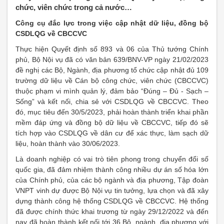
chức, viên chức trong cả nước…
Công cụ đắc lực trong việc cập nhật dữ liệu, đồng bộ
CSDLQG về CBCCVC
Thực hiện Quyết định số 893 và 06 của Thủ tướng Chính
phủ, Bộ Nội vụ đã có văn bản 639/BNV-VP ngày 21/02/2023
đề nghị các Bộ, Ngành, địa phương tổ chức cập nhật đủ 109
trường dữ liệu về Cán bộ công chức, viên chức (CBCCVC)
thuộc phạm vi mình quản lý, đảm bảo “Đúng – Đủ - Sạch –
Sống” và kết nối, chia sẻ với CSDLQG về CBCCVC. Theo
đó, mục tiêu đến 30/5/2023, phải hoàn thành triển khai phần
mềm đáp ứng và đồng bộ dữ liệu về CBCCVC, tiếp đó sẽ
tích hợp vào CSDLQG về dân cư để xác thực, làm sạch dữ
liệu, hoàn thành vào 30/06/2023.
Là doanh nghiệp có vai trò tiên phong trong chuyển đổi số
quốc gia, đã đảm nhiệm thành công nhiều dự án số hóa lớn
của Chính phủ, của các bộ ngành và địa phương, Tập đoàn
VNPT vinh dự được Bộ Nội vụ tin tưởng, lựa chọn và đã xây
dựng thành công hệ thống CSDLQG về CBCCVC. Hệ thống
đã được chính thức khai trương từ ngày 29/12/2022 và đến
nay đã hoàn thành kết nối tới 36 Bộ, ngành, địa phương với