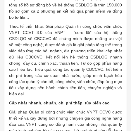
tổng số hồ sơ đồng bộ về hệ thống CSDLQG là trên 150.000
hồ sơ gồm cả 2 phương án kết nối qua phần mềm và đồng
bộ từ file…
Thực tế triển khai, Giải pháp Quản trị công chức viên chức
VNPT CCVT 3.0 của VNPT – “core lõi” của hệ thống
CSDLQG về CBCCVC đã chứng minh được những ưu việt
về mặt công nghệ, được đánh giá là giải pháp tổng thể trong
việc đáp ứng các bộ, ngành, địa phương triển khai cập nhật
dữ liệu CBCCVC, kết nối lên hệ thống CSDLQG nhanh
chóng, đầy đủ, chính xác, thuận tiện. Từ đó góp phần nâng
cao hiệu lực, hiệu quả công tác quản lý CBCCVC, tiết kiệm
chi phí trong các cơ quan nhà nước, giúp minh bạch hóa
công tác quản lý cán bộ, công chức, viên chức, đáp ứng mục
tiêu xây dựng nền hành chính tiên tiến, chuyên nghiệp và
hiện đại.
Cập nhật nhanh, chuẩn, chi phí thấp, tùy biến cao
Giải pháp Quản trị công chức viên chức VNPT CCVC được
thiết kế và xây dựng bởi những chuyên gia công nghệ hàng
đầu của VNPT cùng sự đồng hành của những nhà quản lý
giàu kinh nghiệm từ các cơ quan, bộ ngành vì vậy dễ dàng