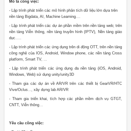
Mô tả công việc:
- Lập trình phát triển các mô hình phân tích dữ liệu lớn dựa trên
nền tảng Bigdata, AI, Machine Learning....
- Lập trình phát triển các dự án phần mềm trên nền tảng web; trên
nền tảng Viễn thông, nền tảng truyền hình (IPTV), Nền tảng giáo
dục…..
- Lập trình phát triển các ứng dụng trên di động OTT, trên nền tảng
công nghệ của IOS, Android, Window phone, các nền tảng Cross
platform, Smart TV, ...
- Lập trình phát triển các ứng dụng đa nền tảng (iOS, Android,
Windows, Web) sử dụng unity/unity3D
- Tham gia các dự án về AR/VR trên các thiết bị GearVR/HTC
Vive/Oclus..., xây dựng lab AR/VR
- Tham gia triển khai, tích hợp các phần mềm dịch vụ GTGT,
CNTT, Viễn thông…
Yêu cầu công việc: