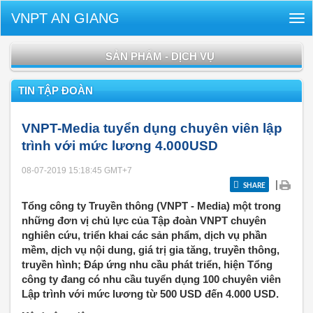
VNPT AN GIANG
Tog
nav
SẢN PHẨM - DỊCH VỤ
TIN TẬP ĐOÀN
VNPT-Media tuyển dụng chuyên viên lập
trình với mức lương 4.000USD
08-07-2019 15:18:45
GMT+7
|
SHARE
Tổng công ty Truyền thông (VNPT - Media) một trong
những đơn vị chủ lực của Tập đoàn VNPT chuyên
nghiên cứu, triển khai các sản phẩm, dịch vụ phần
mềm, dịch vụ nội dung, giá trị gia tăng, truyền thông,
truyền hình; Đáp ứng nhu cầu phát triển, hiện Tổng
công ty đang có nhu cầu tuyển dụng 100 chuyên viên
Lập trình với mức lương từ 500 USD đến 4.000 USD.