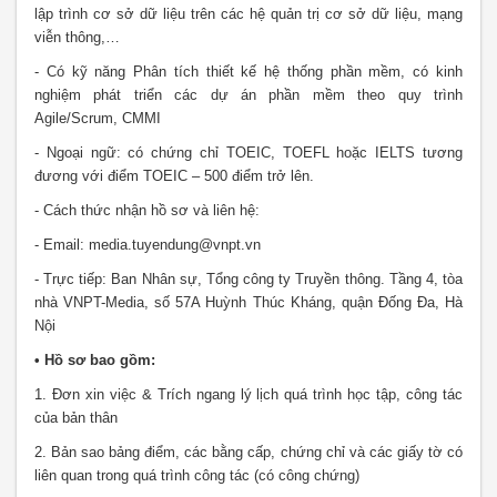
lập trình cơ sở dữ liệu trên các hệ quản trị cơ sở dữ liệu, mạng
viễn thông,…
- Có kỹ năng Phân tích thiết kế hệ thống phần mềm, có kinh
nghiệm phát triển các dự án phần mềm theo quy trình
Agile/Scrum, CMMI
- Ngoại ngữ: có chứng chỉ TOEIC, TOEFL hoặc IELTS tương
đương với điểm TOEIC – 500 điểm trở lên.
- Cách thức nhận hồ sơ và liên hệ:
- Email: media.tuyendung@vnpt.vn
- Trực tiếp: Ban Nhân sự, Tổng công ty Truyền thông. Tầng 4, tòa
nhà VNPT-Media, số 57A Huỳnh Thúc Kháng, quận Đống Đa, Hà
Nội
• Hồ sơ bao gồm:
1. Đơn xin việc & Trích ngang lý lịch quá trình học tập, công tác
của bản thân
2. Bản sao bảng điểm, các bằng cấp, chứng chỉ và các giấy tờ có
liên quan trong quá trình công tác (có công chứng)