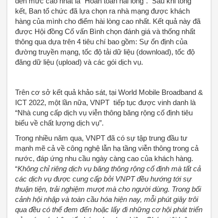
đến mức cao nhất là “Hoàn toàn hài lòng”. Sau khi tổng
kết, Ban tổ chức đã lựa chọn ra nhà mạng được khách
hàng của mình cho điểm hài lòng cao nhất. Kết quả này đã
được Hội đồng Cố vấn Bình chọn đánh giá và thống nhất
thông qua dựa trên 4 tiêu chí bao gồm: Sự ổn định của
đường truyền mạng, tốc độ tải dữ liệu (download), tốc độ
đăng dữ liệu (upload) và các gói dịch vụ.
Trên cơ sở kết quả khảo sát, tại World Mobile Broadband &
ICT 2022, một lần nữa, VNPT tiếp tục được vinh danh là
“Nhà cung cấp dịch vụ viễn thông băng rộng cố định tiêu
biểu về chất lượng dịch vụ”.
Trong nhiều năm qua, VNPT đã có sự tập trung đầu tư
mạnh mẽ cả về công nghệ lẫn hạ tầng viễn thông trong cả
nước, đáp ứng nhu cầu ngày càng cao của khách hàng.
“
Không chỉ riêng dịch vụ băng thông rộng cố định mà tất cả
các dịch vụ được cung cấp bởi VNPT đều hướng tới sự
thuận tiện, trải nghiệm mượt mà cho người dùng. Trong bối
cảnh hội nhập và toàn cầu hóa hiện nay, mỗi phút giây trôi
qua đều có thể đem đến hoặc lấy đi những cơ hội phát triển