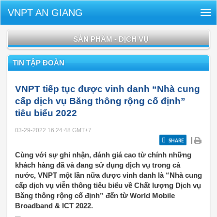
VNPT AN GIANG
Tog
nav
SẢN PHẨM - DỊCH VỤ
TIN TẬP ĐOÀN
VNPT tiếp tục được vinh danh “Nhà cung
cấp dịch vụ Băng thông rộng cố định”
tiêu biểu 2022
03-29-2022 16:24:48
GMT+7
|
SHARE
Cùng với sự ghi nhận, đánh giá cao từ chính những
khách hàng đã và đang sử dụng dịch vụ trong cả
nước, VNPT một lần nữa được vinh danh là “Nhà cung
cấp dịch vụ viễn thông tiêu biểu về Chất lượng Dịch vụ
Băng thông rộng cố định” đến từ World Mobile
Broadband & ICT 2022.