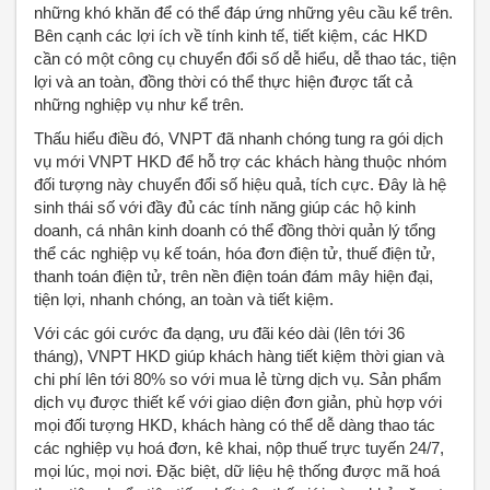
những khó khăn để có thể đáp ứng những yêu cầu kể trên.
Bên cạnh các lợi ích về tính kinh tế, tiết kiệm, các HKD
cần có một công cụ chuyển đổi số dễ hiểu, dễ thao tác, tiện
lợi và an toàn, đồng thời có thể thực hiện được tất cả
những nghiệp vụ như kể trên.
Thấu hiểu điều đó, VNPT đã nhanh chóng tung ra gói dịch
vụ mới VNPT HKD để hỗ trợ các khách hàng thuộc nhóm
đối tượng này chuyển đổi số hiệu quả, tích cực. Đây là hệ
sinh thái số với đầy đủ các tính năng giúp các hộ kinh
doanh, cá nhân kinh doanh có thể đồng thời quản lý tổng
thể các nghiệp vụ kế toán, hóa đơn điện tử, thuế điện tử,
thanh toán điện tử, trên nền điện toán đám mây hiện đại,
tiện lợi, nhanh chóng, an toàn và tiết kiệm.
Với các gói cước đa dạng, ưu đãi kéo dài (lên tới 36
tháng), VNPT HKD giúp khách hàng tiết kiệm thời gian và
chi phí lên tới 80% so với mua lẻ từng dịch vụ. Sản phẩm
dịch vụ được thiết kế với giao diện đơn giản, phù hợp với
mọi đối tượng HKD, khách hàng có thể dễ dàng thao tác
các nghiệp vụ hoá đơn, kê khai, nộp thuế trực tuyến 24/7,
mọi lúc, mọi nơi. Đặc biệt, dữ liệu hệ thống được mã hoá