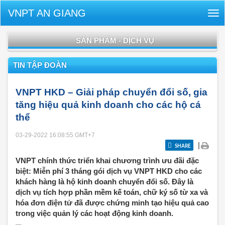
VNPT AN GIANG
Tog
nav
SẢN PHẨM - DỊCH VỤ
TIN TẬP ĐOÀN
VNPT HKD – Giải pháp chuyển đổi số, gia
tăng hiệu quả kinh doanh cho các hộ cá
thể
03-29-2022 16:08:55
GMT+7
|
SHARE
VNPT chính thức triển khai chương trình ưu đãi đặc
biệt: Miễn phí 3 tháng gói dịch vụ VNPT HKD cho các
khách hàng là hộ kinh doanh chuyển đổi số. Đây là
dịch vụ tích hợp phần mềm kế toán, chữ ký số từ xa và
hóa đơn điện tử đã được chứng minh tạo hiệu quả cao
trong việc quản lý các hoạt động kinh doanh.