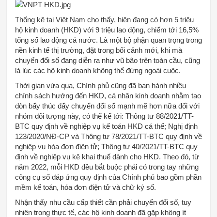
Thống kê tại Việt Nam cho thấy, hiện đang có hơn 5 triệu
hộ kinh doanh (HKD) với 9 triệu lao động, chiếm tới 16,5%
tổng số lao động cả nước. Là một bộ phận quan trọng trong
nền kinh tế thị trường, đặt trong bối cảnh mới, khi mà
chuyển đổi số đang diễn ra như vũ bão trên toàn cầu, cũng
là lúc các hộ kinh doanh không thể đứng ngoài cuộc.
Thời gian vừa qua, Chính phủ cũng đã ban hành nhiều
chính sách hướng đến HKD, cá nhân kinh doanh nhằm tạo
đòn bẩy thúc đẩy chuyển đổi số mạnh mẽ hơn nữa đối với
nhóm đối tượng này, có thể kể tới: Thông tư 88/2021/TT-
BTC quy định về nghiệp vụ kế toán HKD cá thể; Nghị định
123/2020/NĐ-CP và Thông tư 78/2021/TT-BTC quy định về
nghiệp vụ hóa đơn điện tử; Thông tư 40/2021/TT-BTC quy
định về nghiệp vụ kê khai thuế dành cho HKD. Theo đó, từ
năm 2022, mỗi HKD đều bắt buộc phải có trong tay những
công cụ số đáp ứng quy định của Chính phủ bao gồm phần
mềm kế toán, hóa đơn điện tử và chữ ký số.
Nhận thấy nhu cầu cấp thiết cần phải chuyển đổi số, tuy
nhiên trong thực tế, các hộ kinh doanh đã gặp không ít