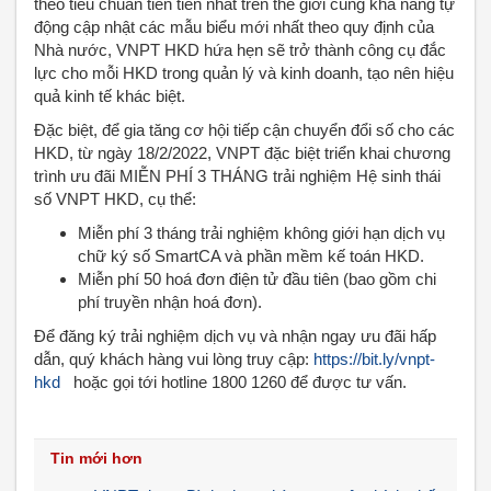
theo tiêu chuẩn tiên tiến nhất trên thế giới cùng khả năng tự
động cập nhật các mẫu biểu mới nhất theo quy định của
Nhà nước, VNPT HKD hứa hẹn sẽ trở thành công cụ đắc
lực cho mỗi HKD trong quản lý và kinh doanh, tạo nên hiệu
quả kinh tế khác biệt.
Đặc biệt, để gia tăng cơ hội tiếp cận chuyển đổi số cho các
HKD, từ ngày 18/2/2022, VNPT đặc biệt triển khai chương
trình ưu đãi MIỄN PHÍ 3 THÁNG trải nghiệm Hệ sinh thái
số VNPT HKD, cụ thể:
Miễn phí 3 tháng trải nghiệm không giới hạn dịch vụ
chữ ký số SmartCA và phần mềm kế toán HKD.
Miễn phí 50 hoá đơn điện tử đầu tiên (bao gồm chi
phí truyền nhận hoá đơn).
Để đăng ký trải nghiệm dịch vụ và nhận ngay ưu đãi hấp
dẫn, quý khách hàng vui lòng truy cập:
https://bit.ly/vnpt-
hkd
hoặc gọi tới hotline 1800 1260 để được tư vấn.
Tin mới hơn