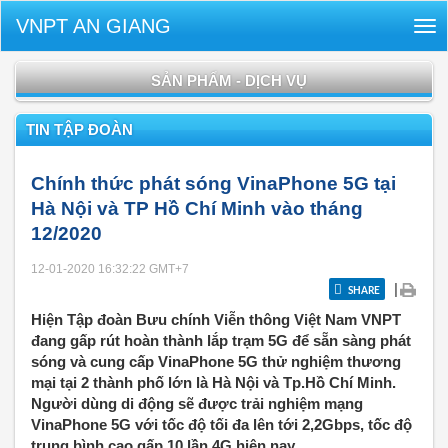
VNPT AN GIANG
Tog
nav
SẢN PHẨM - DỊCH VỤ
TIN TẬP ĐOÀN
Chính thức phát sóng VinaPhone 5G tại
Hà Nội và TP Hồ Chí Minh vào tháng
12/2020
12-01-2020 16:32:22
GMT+7
|
SHARE
Hiện Tập đoàn Bưu chính Viễn thông Việt Nam VNPT
đang gấp rút hoàn thành lắp trạm 5G để sẵn sàng phát
sóng và cung cấp VinaPhone 5G thử nghiệm thương
mại tại 2 thành phố lớn là Hà Nội và Tp.Hồ Chí Minh.
Người dùng di động sẽ được trải nghiệm mạng
VinaPhone 5G với tốc độ tối đa lên tới 2,2Gbps, tốc độ
trung bình cao gấp 10 lần 4G hiện nay.