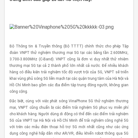
Bộ Thông tin & Truyền thông (Bộ TTTT) chính thức cho phép Tập
đoàn VNPT thử nghiệm thương mại 5G tại các băng tần 2.600MHz,
3.700-3.800MHz (C-Band). VNPT cũng là đơn vị duy nhất thử nhiệm
thương mại 5G tại cả 2 thành phố lớn nhất cả nước. Để nhiều khách
hàng có điều kiện trải nghiệm tốc độ vượt trội của 5G, VNPT sẽ triển
khai vùng phủ sóng 5G liền mạch tại các quận trung tâm của Hà Nội và
Hồ Chí Minh bao gồm các địa điểm tập trung đông người, không gian
công cộng.
Đặc biệt, cùng với việc phát sóng VinaPhone 5G thử nghiệm thương
mại, VNPT cũng chuẩn bị các điểm trải nghiệm 5G phục vụ miễn phí
cho khách hàng. Người dùng di động có thể đến các điểm trải nghiệm
5G của VNPT tại Hà Nội và Hồ Chí Minh để trải nghiệm công nghệ 5G
với trên các mẫu điện thoại hỗ trợ 5G mới nhất cũng như các ứng
dụng công nghệ hấp dẫn như AR/VR, điều khiển robot thông qua 5G