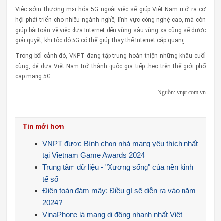
Việc sớm thương mại hóa 5G ngoài việc sẽ giúp Việt Nam mở ra cơ
hội phát triển cho nhiều ngành nghề, lĩnh vực công nghệ cao, mà còn
giúp bài toán về việc đưa Internet đến vùng sâu vùng xa cũng sẽ được
giải quyết, khi tốc độ 5G có thể giúp thay thế Internet cáp quang.
Trong bối cảnh đó, VNPT đang tập trung hoàn thiện những khâu cuối
cùng, đế đưa Việt Nam trở thành quốc gia tiếp theo trên thế giới phổ
cập mạng 5G.
Nguồn: vnpt.com.vn
Tin mới hơn
VNPT được Bình chọn nhà mạng yêu thích nhất
tại Vietnam Game Awards 2024
Trung tâm dữ liệu - "Xương sống" của nền kinh
tế số
Điện toán đám mây: Điều gì sẽ diễn ra vào năm
2024?
VinaPhone là mạng di động nhanh nhất Việt