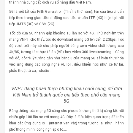
thành nhà cung cấp dịch vụ số hàng đầu Việt Nam.
5G là viết tắt của Fifth Generation (Thế hệ thứ năm), tên của tiêu chuẩn
tiếp theo trong giao tiếp di động sau tiêu chuẩn LTE (4G) hiện tại, nối
tiếp UMTS (3G) và GSM (2G).
Tốc độ của 5G nhanh gấp khoảng 10 lần so với 4G. Thử nghiệm trên
mạng VNPT cho thấy, tốc độ download mạng 5G lên đến 2.2Gbps. Tốc
độ vượt trội này sẽ cho phép người dùng xem video chất lượng cao
4K/8K, tương tác thực tế ảo (VR) hay video 360 livestreaming… Cùng
với đó, độ trễ lý tưởng gần như bằng 0 của mạng 5G sẽ hiện thực hóa
việc ứng dụng các công nghệ AI, IoT, điều khiển học như: xe tự lái,
phẫu thuật từ xa, robotic…
VNPT đang hoàn thiện những khâu cuối cùng, để đưa
Việt Nam trở thành quốc gia tiếp theo phổ cập mạng
5G
Băng thông của mạng 5G cũng cho phép số lượng thiết bị cùng kết nối
nhiều gấp 100 lần so với mạng 4G. Đây là điều kiện quan trọng để triển
khai các ứng dụng IoT (Internet vạn vật) trong tương lai như Thành
phố thông minh, công nghiệp ô tô….