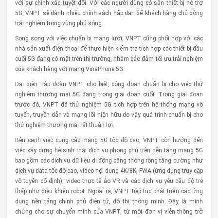
với sự chính xác tuyệt đối. Với các người dùng có sẵn thiết bị hỗ trợ
5G, VNPT sẽ dành nhiều chính sách hấp dẫn để khách hàng chủ động
trải nghiệm trong vùng phủ sóng.
Song song với việc chuẩn bị mạng lưới, VNPT cũng phối hợp với các
nhà sản xuất điện thoại để thực hiện kiểm tra tích hợp các thiết bị đầu
cuối 5G đang có mặt trên thị trường, nhằm bảo đảm tối ưu trải nghiệm
của khách hàng với mạng VinaPhone 5G.
Đại diện Tập đoàn VNPT cho biết, công đoạn chuẩn bị cho việc thử
nghiệm thương mại 5G đang trong giai đoạn cuối. Trong giai đoạn
trước đó, VNPT đã thử nghiệm 5G tích hợp trên hệ thống mạng vô
tuyến, truyền dẫn và mạng lõi hiện hữu do vậy quá trình chuẩn bị cho
thử nghiệm thương mại rất thuận lợi.
Bên cạnh việc cung cấp mạng 5G tốc độ cao, VNPT còn hướng đến
việc xây dựng hệ sinh thái dịch vụ phong phú trên nền tảng mạng 5G
bao gồm các dịch vụ dữ liệụ di động băng thông rộng tăng cường như
dịch vụ data tốc độ cao, video nội dung 4K/8K, FWA (ứng dụng truy cập
vô tuyến cố định), video thực tế ảo VR và các dịch vụ yêu cầu độ trễ
thấp như điều khiển robot. Ngoài ra, VNPT tiếp tục phát triển các ứng
dụng nền tảng chính phủ điện tử, đô thị thông minh. Đây là minh
chứng cho sự chuyển mình của VNPT, từ một đơn vị viễn thông trở