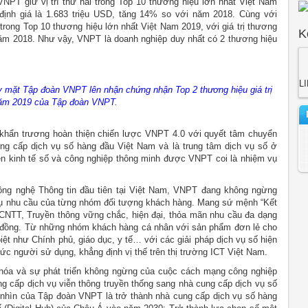
PT giữ vị trí thứ hai trong Top 10 thương hiệu lớn nhất Việt Nam
ịnh giá là 1.683 triệu USD, tăng 14% so với năm 2018. Cùng với
ong Top 10 thương hiệu lớn nhất Việt Nam 2019, với giá trị thương
K
năm 2018. Như vậy, VNPT là doanh nghiệp duy nhất có 2 thương hiệu
L
y mặt Tập đoàn VNPT lên nhận chứng nhận Top 2 thương hiệu giá trị
năm 2019 của Tập đoàn VNPT.
khẩn trương hoàn thiện chiến lược VNPT 4.0 với quyết tâm chuyển
ung cấp dịch vụ số hàng đầu Việt Nam và là trung tâm dịch vụ số ở
nền kinh tế số và công nghiệp thông minh được VNPT coi là nhiệm vụ
Công nghệ Thông tin đầu tiên tại Việt Nam, VNPT đang không ngừng
 vụ nhu cầu của từng nhóm đối tượng khách hàng. Mang sứ mệnh “Kết
CNTT, Truyền thông vững chắc, hiện đại, thỏa mãn nhu cầu đa dạng
ng đồng. Từ những nhóm khách hàng cá nhân với sản phẩm đơn lẻ cho
t như Chính phủ, giáo dục, y tế… với các giải pháp dịch vụ số hiện
ức người sử dụng, khẳng định vị thế trên thị trường ICT Việt Nam.
u hóa và sự phát triển không ngừng của cuộc cách mạng công nghiệp
 cấp dịch vụ viễn thông truyền thống sang nhà cung cấp dịch vụ số
 nhìn của Tập đoàn VNPT là trở thành nhà cung cấp dịch vụ số hàng