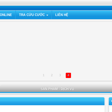
ONLINE
TRA CỨU CƯỚC
LIÊN HỆ
1
2
3
4
SẢN PHẨM - DỊCH VỤ