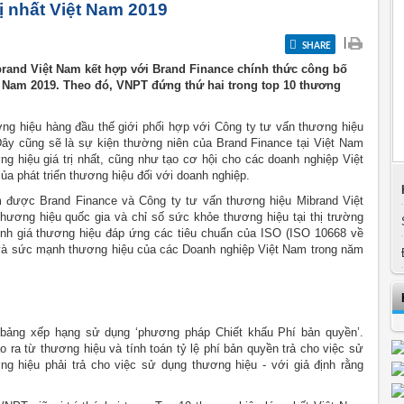
ị nhất Việt Nam 2019
|
SHARE
ibrand Việt Nam kết hợp với Brand Finance chính thức công bố
t Nam 2019. Theo đó, VNPT đứng thứ hai trong top 10 thương
ơng hiệu hàng đầu thế giới phối hợp với Công ty tư vấn thương hiệu
ây cũng sẽ là sự kiện thường niên của Brand Finance tại Việt Nam
g hiệu giá trị nhất, cũng như tạo cơ hội cho các doanh nghiệp Việt
a phát triển thương hiệu đối với doanh nghiệp.
am được Brand Finance và Công ty tư vấn thương hiệu Mibrand Việt
thương hiệu quốc gia và chỉ số sức khỏe thương hiệu tại thị trường
nh giá thương hiệu đáp ứng các tiêu chuẩn của ISO (ISO 10668 về
ển và sức mạnh thương hiệu của các Doanh nghiệp Việt Nam trong năm
ng bảng xếp hạng sử dụng ‘phương pháp Chiết khấu Phí bản quyền’.
ra từ thương hiệu và tính toán tỷ lệ phí bản quyền trả cho việc sử
g hiệu phải trả cho việc sử dụng thương hiệu - với giả định rằng