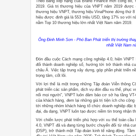
Theo bảng xếp hạng của Brand Finance mới công bố, VN
2019. Giá trị thương hiệu của VNPT năm 2019 được đ
thương hiệu VNPT, thương hiệu VinaPhone đứng thứ 8 tr
hiệu được định giá là 553 triệu USD, tăng 17% so với 
nằm Top 10 thương hiệu lớn nhất Việt Nam năm 2019.
Ông Đinh Minh Sơn - Phó Ban Phát triển thị trường tha
nhất Việt Nam 
Đón đầu cuộc Cách mạng công nghiệp 4.0, hiện VNPT 
đổi thành doanh nghiệp số, hướng tới trở thành nhà c
châu Á. Việc tập trung xây dựng, góp phần phát triển 
trọng tâm, cốt lõi.
Với lợi thế là một trong những Tập đoàn Viễn thông 
phát triển các sản phẩm, dịch vụ đón đầu xu thế, phục
nối mọi người”, VNPT luôn đảm bảo cơ sở hạ tầng VT-
của khách hàng, đem lại những giá trị tiện ích cho cộ
tới những nhóm khách hàng tổ chức doanh nghiệp đặc biệ
đại, đa dạng, VNPT luôn tạo được niềm tin trong nhận th
Với chiến lược phát triển phù hợp với xu thế toàn cầ
4.0, VNPT đã và đang từng bước chuyển đổi từ nhà cung
(DSP), trở thành một Tập đoàn kinh tế năng động. Tầm