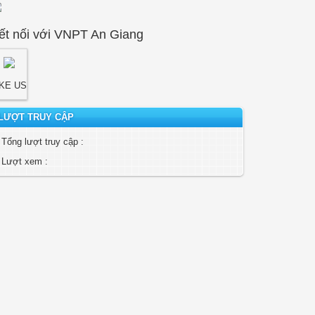
ết nối với VNPT An Giang
IKE US
LƯỢT TRUY CẬP
Tổng lượt truy cập :
Lượt xem :