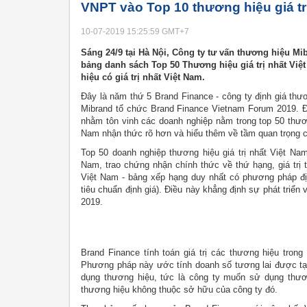
VNPT vào Top 10 thương hiệu giá tr
10-07-2019 15:25:59
GMT+7
Sáng 24/9 tại Hà Nội, Công ty tư vấn thương hiệu M
bảng danh sách Top 50 Thương hiệu giá trị nhất Việ
hiệu có giá trị nhất Việt Nam.
Đây là năm thứ 5 Brand Finance - công ty định giá thư
Mibrand tổ chức Brand Finance Vietnam Forum 2019. Đ
nhằm tôn vinh các doanh nghiệp nằm trong top 50 thươn
Nam nhận thức rõ hơn và hiểu thêm về tầm quan trọng củ
Top 50 doanh nghiệp thương hiệu giá trị nhất Việt N
Nam, trao chứng nhận chính thức về thứ hạng, giá trị 
Việt Nam - bảng xếp hạng duy nhất có phương pháp đị
tiêu chuẩn định giá). Điều này khẳng định sự phát tri
2019.
Brand Finance tính toán giá trị các thương hiệu tro
Phương pháp này ước tính doanh số tương lai được tạo 
dụng thương hiệu, tức là công ty muốn sử dụng thươn
thương hiệu không thuộc sở hữu của công ty đó.