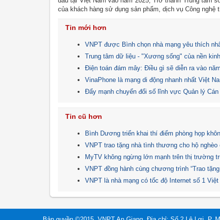
đầu tại Việt Nam vào năm 2025; Trở thành Trung tâm số
của khách hàng sử dụng sản phẩm, dịch vụ Công nghệ thôn
Tin mới hơn
VNPT được Bình chọn nhà mạng yêu thích nhấ
Trung tâm dữ liệu - "Xương sống" của nền kinh
Điện toán đám mây: Điều gì sẽ diễn ra vào nă
VinaPhone là mạng di động nhanh nhất Việt 
Đẩy mạnh chuyển đổi số lĩnh vực Quản lý Cán
Tin cũ hơn
Bình Dương triển khai thí điểm phòng họp khôn
VNPT trao tặng nhà tình thương cho hộ nghèo
MyTV không ngừng lớn mạnh trên thị trường tru
VNPT đồng hành cùng chương trình “Trao tặng 
VNPT là nhà mạng có tốc độ Internet số 1 Việ
Bản quyền ©2015. VNPT An Giang. Địa chỉ: Số 2 Lê Lợi, P. 