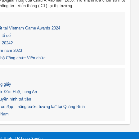
 (Digital Hub) của Châu Á vào năm 2030; Trở thành lựa chọn số một
g tin - Viễn thông (ICT) tại thị trường.
t tại Vietnam Game Awards 2024
 tế số
m 2024?
Nam năm 2023
 bộ Công chức Viên chức
g giấy
 ở Đức Huệ, Long An
yền hình trả tiền
xe đạp – nâng bước tương lai” tại Quảng Bình
t Nam
Mỹ Bình, TP Long Xuyên