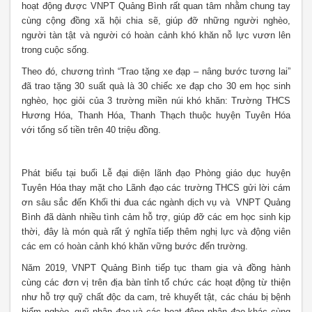
hoạt động được VNPT Quảng Bình rất quan tâm nhằm chung tay
cùng cộng đồng xã hội chia sẽ, giúp đỡ những người nghèo,
người tàn tật và người có hoàn cảnh khó khăn nỗ lực vươn lên
trong cuộc sống.
Theo đó, chương trình “Trao tặng xe đạp – nâng bước tương lai”
đã trao tặng 30 suất quà là 30 chiếc xe đạp cho 30 em học sinh
nghèo, học giỏi của 3 trường miền núi khó khăn: Trường THCS
Hương Hóa, Thanh Hóa, Thanh Thạch thuộc huyện Tuyên Hóa
với tổng số tiền trên 40 triệu đồng.
Phát biểu tại buổi Lễ đại diện lãnh đạo Phòng giáo dục huyện
Tuyên Hóa thay mặt cho Lãnh đạo các trường THCS gửi lời cám
ơn sâu sắc đến Khối thi đua các ngành dịch vụ và VNPT Quảng
Bình đã dành nhiều tình cảm hỗ trợ, giúp đỡ các em học sinh kịp
thời, đây là món quà rất ý nghĩa tiếp thêm nghị lực và động viên
các em có hoàn cảnh khó khăn vững bước đến trường.
Năm 2019, VNPT Quảng Bình tiếp tục tham gia và đồng hành
cùng các đơn vị trên địa bàn tỉnh tổ chức các hoạt động từ thiện
như hỗ trợ quỹ chất độc da cam, trẻ khuyết tật, các cháu bị bệnh
hiểm nghèo, quỹ nhân đạo và các hoạt động nhân đạo khác cùng