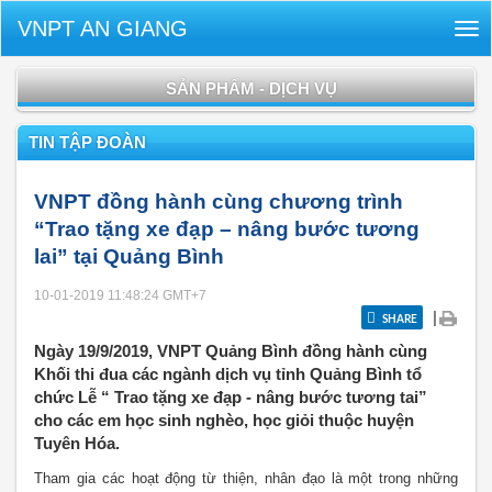
VNPT AN GIANG
Tog
nav
SẢN PHẨM - DỊCH VỤ
TIN TẬP ĐOÀN
VNPT đồng hành cùng chương trình
“Trao tặng xe đạp – nâng bước tương
lai” tại Quảng Bình
10-01-2019 11:48:24
GMT+7
|
SHARE
Ngày 19/9/2019, VNPT Quảng Bình đồng hành cùng
Khối thi đua các ngành dịch vụ tỉnh Quảng Bình tổ
chức Lễ “ Trao tặng xe đạp - nâng bước tương tai”
cho các em học sinh nghèo, học giỏi thuộc huyện
Tuyên Hóa.
Tham gia các hoạt động từ thiện, nhân đạo là một trong những