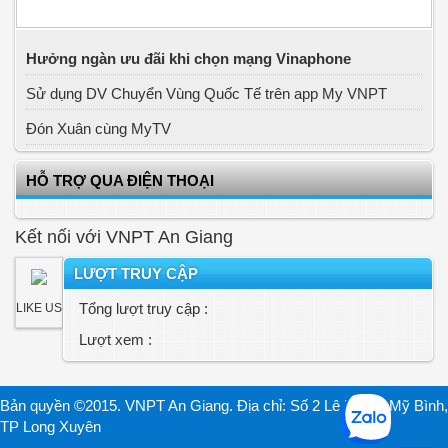
Hưởng ngàn ưu đãi khi chọn mạng Vinaphone
Sử dụng DV Chuyển Vùng Quốc Tế trên app My VNPT
Đón Xuân cùng MyTV
HỖ TRỢ QUA ĐIỆN THOẠI
Kết nối với VNPT An Giang
LƯỢT TRUY CẬP
Tổng lượt truy cập :
LIKE US
Lượt xem :
Bản quyền ©2015. VNPT An Giang. Địa chỉ: Số 2 Lê Lợi, P. Mỹ Bình,
TP Long Xuyên