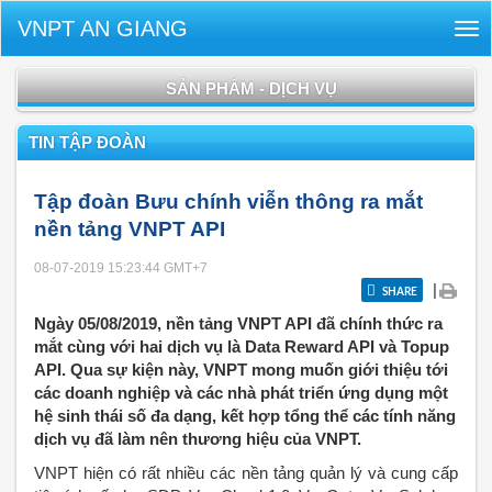
VNPT AN GIANG
Tog
nav
SẢN PHẨM - DỊCH VỤ
TIN TẬP ĐOÀN
Tập đoàn Bưu chính viễn thông ra mắt
nền tảng VNPT API
08-07-2019 15:23:44
GMT+7
|
SHARE
Ngày 05/08/2019, nền tảng VNPT API đã chính thức ra
mắt cùng với hai dịch vụ là Data Reward API và Topup
API. Qua sự kiện này, VNPT mong muốn giới thiệu tới
các doanh nghiệp và các nhà phát triển ứng dụng một
hệ sinh thái số đa dạng, kết hợp tổng thể các tính năng
dịch vụ đã làm nên thương hiệu của VNPT.
VNPT hiện có rất nhiều các nền tảng quản lý và cung cấp