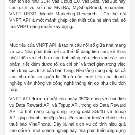
tiện ích số như SDP, Vas Cloud 1.0, VasGate, VasSub hay
các dịch vụ số như MyLBA, MyShopBrand, VinaSales,
VNPT USSD, Mobile Marketing Research… Có thể nói
VNPT API là một mảnh ghép cần thiết của hệ sinh thái số
mà VNPT đang muốn xây dựng.
Mục tiêu của VNPT API là tạo ra cấu nối số giữa nhà mạng
và các Nhà phát triển để có thể dễ dàng tiếp cận, kế thừa
phát triển và tích hợp các tính năng của telco vào các sản
phẩm, tiết kiệm được tối đa chi phí và thời gian trong việc
triển khai các kịch bản bán hàng. Nền tảng cung cấp tất cả
các nhu cầu và quản lý tất cả các mục tiêu của doanh
nghiệp viễn thông và công nghệ thông tin có nhu cầu tích
hợp.
VNPT API được ra mắt vào ngày 05/08 cùng với hai dịch
vụ Data Reward API và Topup API, trong đó Data Reward
API có tính năng cộng dung lượng data 3G/4G và Topup
API giúp doanh nghiệp tặng tiền vào tài khoản chính cho
thuê bao VinaPhone. Đây là hai dịch vụ có tính hiệu quả
cao đối với một doanh nghiệp hay nhà phát triển ứng dụng