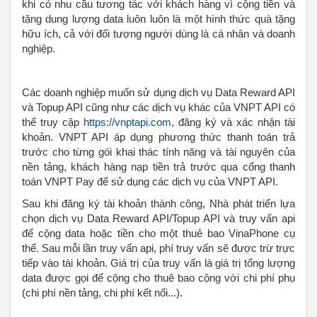
khi có nhu cầu tương tác với khách hàng vì cộng tiền và
tặng dung lượng data luôn luôn là một hình thức quà tặng
hữu ích, cả với đối tượng người dùng là cá nhân và doanh
nghiệp.
Các doanh nghiệp muốn sử dụng dịch vụ Data Reward API
và Topup API cũng như các dịch vụ khác của VNPT API có
thể truy cập
https://vnptapi.com
, đăng ký và xác nhận tài
khoản. VNPT API áp dụng phương thức thanh toán trả
trước cho từng gói khai thác tính năng và tài nguyên của
nền tảng, khách hàng nạp tiền trả trước qua cổng thanh
toán VNPT Pay để sử dụng các dịch vụ của VNPT API.
Sau khi đăng ký tài khoản thành công, Nhà phát triển lựa
chọn dịch vụ Data Reward API/Topup API và truy vấn api
để cộng data hoặc tiền cho một thuê bao VinaPhone cụ
thể. Sau mỗi lần truy vấn api, phí truy vấn sẽ được trừ trực
tiếp vào tài khoản. Giá trị của truy vấn là giá trị tổng lượng
data được gọi để cộng cho thuê bao cộng với chi phí phụ
(chi phí nền tảng, chi phí kết nối...).