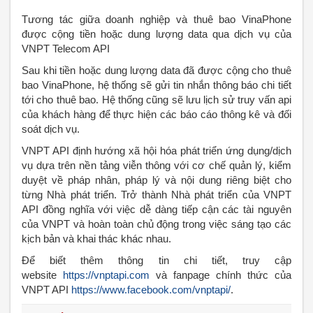
Tương tác giữa doanh nghiệp và thuê bao VinaPhone
được cộng tiền hoặc dung lượng data qua dịch vụ của
VNPT Telecom API
Sau khi tiền hoặc dung lượng data đã được cộng cho thuê
bao VinaPhone, hệ thống sẽ gửi tin nhắn thông báo chi tiết
tới cho thuê bao. Hệ thống cũng sẽ lưu lịch sử truy vấn api
của khách hàng để thực hiện các báo cáo thông kê và đối
soát dịch vụ.
VNPT API định hướng xã hội hóa phát triển ứng dụng/dịch
vụ dựa trên nền tảng viễn thông với cơ chế quản lý, kiểm
duyệt về pháp nhân, pháp lý và nội dung riêng biệt cho
từng Nhà phát triển. Trở thành Nhà phát triển của VNPT
API đồng nghĩa với việc dễ dàng tiếp cận các tài nguyên
của VNPT và hoàn toàn chủ động trong việc sáng tạo các
kịch bản và khai thác khác nhau.
Để biết thêm thông tin chi tiết, truy cập
website
https://vnptapi.com
và fanpage chính thức của
VNPT API
https://www.facebook.com/vnptapi/
.