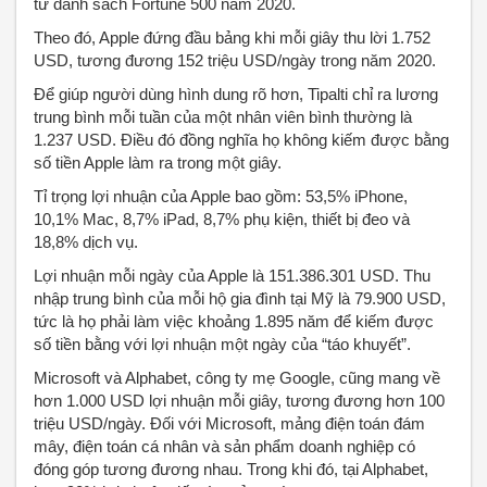
từ danh sách Fortune 500 năm 2020.
Theo đó, Apple đứng đầu bảng khi mỗi giây thu lời 1.752
USD, tương đương 152 triệu USD/ngày trong năm 2020.
Để giúp người dùng hình dung rõ hơn, Tipalti chỉ ra lương
trung bình mỗi tuần của một nhân viên bình thường là
1.237 USD. Điều đó đồng nghĩa họ không kiếm được bằng
số tiền Apple làm ra trong một giây.
Tỉ trọng lợi nhuận của Apple bao gồm: 53,5% iPhone,
10,1% Mac, 8,7% iPad, 8,7% phụ kiện, thiết bị đeo và
18,8% dịch vụ.
Lợi nhuận mỗi ngày của Apple là 151.386.301 USD. Thu
nhập trung bình của mỗi hộ gia đình tại Mỹ là 79.900 USD,
tức là họ phải làm việc khoảng 1.895 năm để kiếm được
số tiền bằng với lợi nhuận một ngày của “táo khuyết”.
Microsoft và Alphabet, công ty mẹ Google, cũng mang về
hơn 1.000 USD lợi nhuận mỗi giây, tương đương hơn 100
triệu USD/ngày. Đối với Microsoft, mảng điện toán đám
mây, điện toán cá nhân và sản phẩm doanh nghiệp có
đóng góp tương đương nhau. Trong khi đó, tại Alphabet,