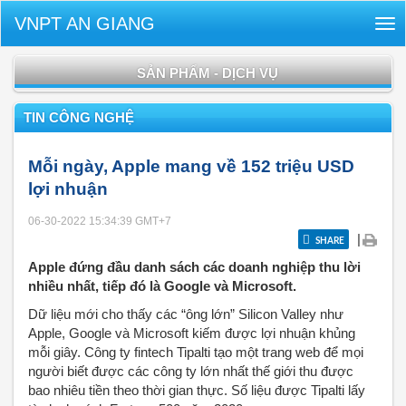
VNPT AN GIANG
Tog
nav
SẢN PHẨM - DỊCH VỤ
TIN CÔNG NGHỆ
Mỗi ngày, Apple mang về 152 triệu USD
lợi nhuận
06-30-2022 15:34:39
GMT+7
|
SHARE
Apple đứng đầu danh sách các doanh nghiệp thu lời
nhiều nhất, tiếp đó là Google và Microsoft.
Dữ liệu mới cho thấy các “ông lớn” Silicon Valley như
Apple, Google và Microsoft kiếm được lợi nhuận khủng
mỗi giây. Công ty fintech Tipalti tạo một trang web để mọi
người biết được các công ty lớn nhất thế giới thu được
bao nhiêu tiền theo thời gian thực. Số liệu được Tipalti lấy